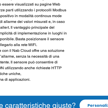
o es
se
re visuali
z
zati su p
a
gi
n
e W
e
b
r
z
e parti
u
tilizz
an
do i p
r
ot
oco
lli M
o
dbus
spositivo in m
o
dalità co
n
ti
nous
m
o
de
 d
i
alla
r
me dei val
o
ri m
i
sur
a
ti e, in caso
allert.
I
l va
n
ta
g
gio p
r
incipale
de
l
mplicità di
i
mple
m
e
n
tazio
n
e in lu
o
g
h
i in
sp
on
ibil
e
. Basta p
o
si
z
io
n
a
r
e il sensore
llegarlo alla rete WiFi.
e con il
N
ab Cl
ou
d offre
un
a so
lu
zio
n
e
’alla
r
me, senza la
n
ecessità
d
i una
utente. Il sensore p
u
ò co
n
sen
t
ire di
SON
u
tiliz
z
a
n
do a
n
che richi
e
ste
H
TTP
tic
h
e
un
iche,
ma
di
appl
i
caz
ion
i.
e caratteristiche giuste?
Personali