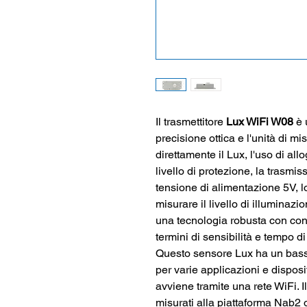
Il trasmettito
re
L
u
x W
i
Fi
W0
8
è
preci
s
io
n
e otti
ca
e l'u
n
ità di mi
direttame
n
te il Lu
x
, l'uso di allo
live
l
lo di p
ro
tezi
o
ne, la trasmis
tensione d
i
a
l
ime
n
taz
i
o
n
e 5V, 
mis
u
r
a
re il live
l
lo di i
l
lum
i
n
azio
un
a tecn
o
lo
g
ia rob
u
sta con co
termini di s
e
nsibi
l
ità
e
t
empo di 
Questo sensore Lux
h
a
un
b
a
s
per v
a
rie a
p
plicazio
n
i
e
disposi
avviene tramite u
n
a rete
W
iF
i
.
I
misurati a
l
l
a
piattafo
r
ma Nab2 on