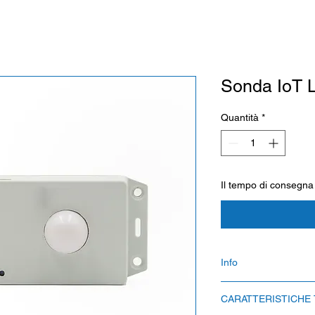
Sonda IoT 
Quantità
*
Il tempo di consegna
Info
Il tempo di consegna
CARATTERISTICHE
ATTENZIONE: la cons