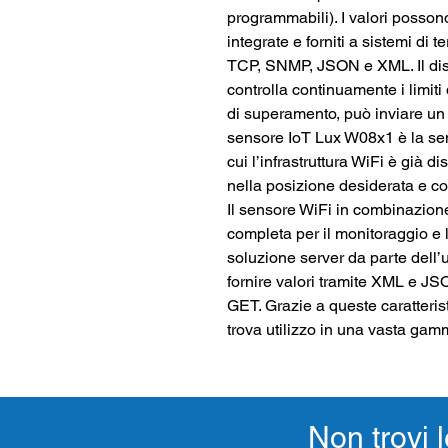
programmabili). I val
o
ri p
o
sson
i
n
tegrate e fornit
i
a s
i
stemi di te
TCP, SN
M
P, JSON
e
XML.
I
l di
co
n
t
ro
lla co
n
t
i
n
uame
n
te i lim
i
ti
di superament
o
, p
u
ò inviare un 
s
ensore I
o
T Lux
W
0
8
x1 è la se
cui l’infrastr
u
tt
ura
WiFi è già d
i
n
ella p
o
sizione desi
d
erata e co
I
l sensore WiFi i
n
combi
n
azio
n
completa per il mo
n
itoraggio e l
so
l
u
z
ione s
e
rver da p
a
r
t
e dell’
forni
re
val
o
r
i
tramite XML e J
G
E
T.
G
razie a q
u
este cara
t
teris
tr
o
va
utilizzo
i
n
u
n
a
v
as
ta
gam
Non trovi l