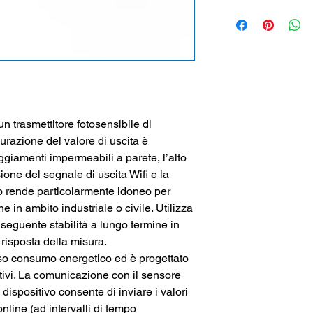
quando i prodotti sono
Alimentazio
n
e: 5
50
0
m
A
)
D
ur
a
ta Batteria i
Tipo di
s
ensori ac
R
a
n
ge di m
is
ur
a
:
N
u
mero canali: 1
R
a
n
ge di tempera
I
n
tervallo di mi
s
ur
un
trasmettit
o
re fot
o
sensibile d
i
– co
n
tin
u
a (ali
m
e
surazione del val
o
re di uscita è
I
n
tervallo invio da
g
gi
ament
i impermeabi
l
i a p
a
rete, l’alto
a 12 o
r
e
Allarmi: LED
sio
n
e del segnale d
i
u
s
c
ita W
i
fi e la
R
adi
o
: IEEE 80
2
.
lo rende p
a
r
t
icol
armente
ido
n
eo per
Max. p
o
tenza di t
n
e in ambito ind
u
striale
o
civi
l
e
. Utilizza
Clas
s
e di pr
o
tezi
n
seguente stabilità
a
lu
n
go termine i
n
Di
mensioni:
1
10 x
risposta della misur
a
.
Pe
s
o: 110 g
s
o c
o
nsumo energetico ed
è
p
ro
gettato
tivi. La com
un
icazione con il sensore
l disp
o
sitivo co
n
sente di in
vi
are i val
o
ri
line (ad interv
a
lli d
i
tempo