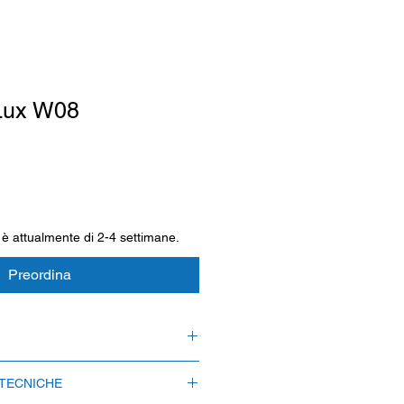
Lux W08
 è attualmente di 2-4 settimane.
Preordina
 è attualmente di 2-4 settimane.
 TECNICHE
egna espressa è possibile solo