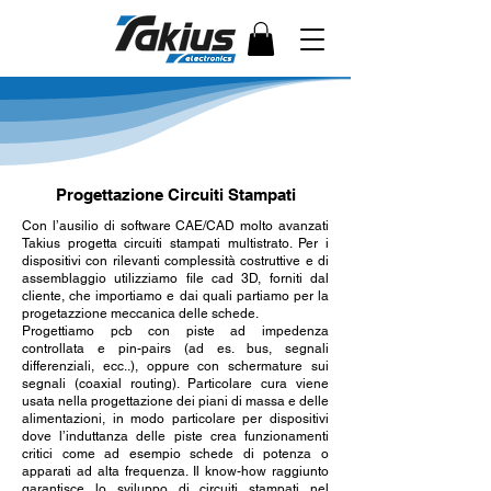
Progettazione Circuiti Stampati
Con l’ausilio di software CAE/CAD molto avanzati
Takius progetta circuiti stampati multistrato. Per i
dispositivi con rilevanti complessità costruttive e di
assemblaggio utilizziamo file cad 3D, forniti dal
cliente, che importiamo e dai quali partiamo per la
progetazzione meccanica delle schede.
Progettiamo pcb con piste ad impedenza
controllata e pin-pairs (ad es. bus, segnali
differenziali, ecc..), oppure con schermature sui
segnali (coaxial routing). Particolare cura viene
usata nella progettazione dei piani di massa e delle
alimentazioni, in modo particolare per dispositivi
dove l’induttanza delle piste crea funzionamenti
critici come ad esempio schede di potenza o
apparati ad alta frequenza. Il know-how raggiunto
garantisce lo sviluppo di circuiti stampati nel