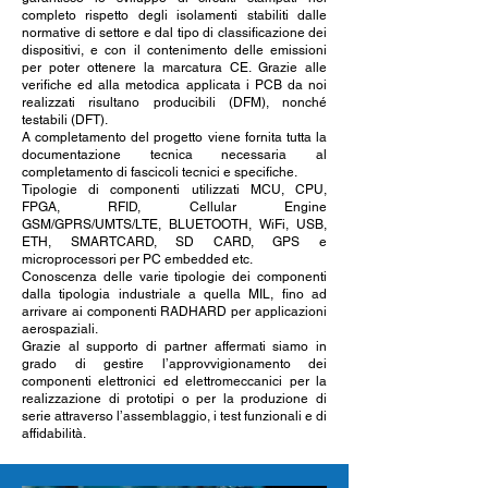
completo rispetto degli isolamenti stabiliti dalle
normative di settore e dal tipo di classificazione dei
dispositivi, e con il contenimento delle emissioni
per poter ottenere la marcatura CE. Grazie alle
verifiche ed alla metodica applicata i PCB da noi
realizzati risultano producibili (DFM), nonché
testabili (DFT).
A completamento del progetto viene fornita tutta la
documentazione tecnica necessaria al
completamento di fascicoli tecnici e specifiche.
Tipologie di componenti utilizzati MCU, CPU,
FPGA, RFID, Cellular Engine
GSM/GPRS/UMTS/LTE, BLUETOOTH, WiFi, USB,
ETH, SMARTCARD, SD CARD, GPS e
microprocessori per PC embedded etc.
Conoscenza delle varie tipologie dei componenti
dalla tipologia industriale a quella MIL, fino ad
arrivare ai componenti RADHARD per applicazioni
aerospaziali.
Grazie al supporto di partner affermati siamo in
grado di gestire l’approvvigionamento dei
componenti elettronici ed elettromeccanici per la
realizzazione di prototipi o per la produzione di
serie attraverso l’assemblaggio, i test funzionali e di
affidabilità.