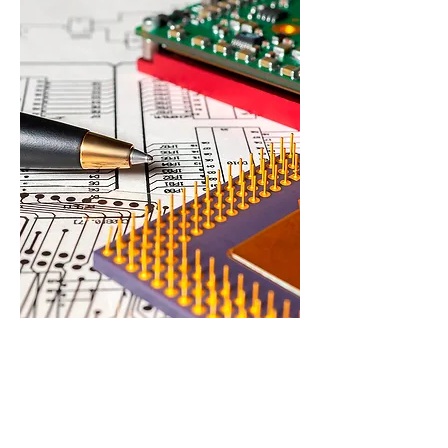
Progettazione Firmware
Sviluppiamo qualsiasi tipo di firmware e software
embedded in grado di rispondere alle specifiche
richieste dal cliente. Progettazione di Firmware per
schede a microcontrollore (da 8 bit a 32 bit) delle
famiglie più diffuse: Microchip, Atmel, NXP,