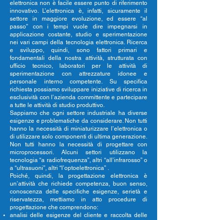
elettronica non è facile essere punto di riferimento
innovativo. L’elettronica è, infatti, sicuramente il
settore in maggiore evoluzione, ed essere “al
passo” con i tempi vuole dire impegnarsi in
applicazione costante, studio e sperimentazione
nei vari campi della tecnologia elettronica. Ricerca
e sviluppo, quindi, sono fattori primari e
fondamentali della nostra attività, strutturata con
ufficio tecnico, laboratori per le attività di
sperimentazione con attrezzature idonee e
personale interno competente. Su specifica
richiesta possiamo sviluppare iniziative di ricerca in
esclusività con l’azienda committente e partecipare
a tutte le attività di studio produttivo.
Sappiamo che ogni settore industriale ha diverse
esigenze e problematiche da considerare. Non tutti
hanno la necessità di miniaturizzare l’elettronica o
di utilizzare solo componenti di ultima generazione.
Non tutti hanno la necessità di progettare con
microprocessori. Alcuni settori utilizzano la
tecnologia “a radiofrequenza”, altri “all’infrarosso” o
a “ultrasuoni”, altri “l’optoelettronica” .
Poiché, quindi, la progettazione elettronica è
un’attività che richiede competenza, buon senso,
conoscenza delle specifiche esigenze, serietà e
riservatezza, mettiamo in atto procedure di
progettazione che comprendono:
analisi delle esigenze del cliente e raccolta delle