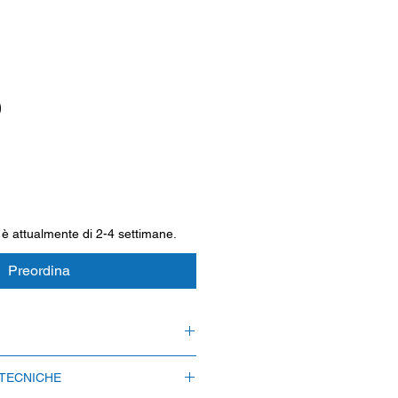
0
 è attualmente di 2-4 settimane.
Preordina
 è attualmente di 2-4 settimane.
 TECNICHE
egna espressa è possibile solo