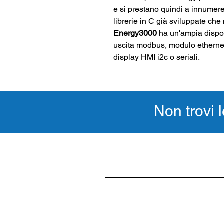
e si prestano quindi a innumere
librerie in C già sviluppate ch
Energy3000
ha un'
ampia dispon
uscita modbus, modulo etherne
display HMI i2c o seriali.
Non trovi l