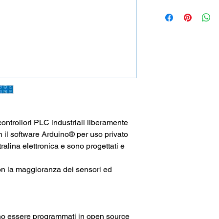
quando i prodotti sono
Micro processore
Dua
Firmware Compatibil
Real Time Clock
Alimentazione
12-24
INPUT
3 porte analogich
16 porte. digitali i
OUTPUT
16 Relay
Interfacce
:
ontrollori PLC industriali liberamente
1 interfaccia I2C
 il software Arduino® per uso privato
2 interfacce isola
alina elettronica e sono progettati e
1 interfaccia SPI
on la maggioranza dei sensori ed
Ethernet
1 porta
sono essere programmati in open source