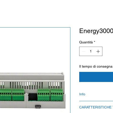
Energy300
Quantità
*
Il tempo di consegna
Info
Il tempo di consegna
CARATTERISTICHE
ATTENZIONE: la cons