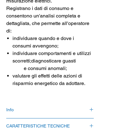
misurazione elettrici.
Registrano i dati di consumo e
consentono un'analisi completa e
dettagliata, che permette all'operatore
di:
individuare quando e dove i
consumi avvengono;
individuare comportamenti e utilizzi
scorretti;diagnosticare guasti
e consumi anomali;
valutare gli effetti delle azioni di
risparmio energetico da adottare.
Info
Il tempo di consegna è attualmente di 2-4
CARATTERISTICHE TECNICHE
settimane. ATTENZIONE: la consegna
espressa è possibile solo quando i prodotti
Micro processore
da 32bit