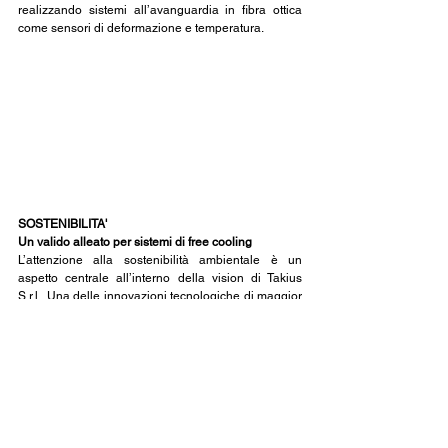
realizzando sistemi all’avanguardia in fibra ottica 
come sensori di deformazione e temperatura.
SOSTENIBILITA'
Un valido alleato per sistemi di free cooling
L’attenzione alla sostenibilità ambientale è un 
aspetto centrale all’interno della vision di Takius 
S.r.l.. Una delle innovazioni tecnologiche di maggior 
successo progettate dall’azienda campana riguarda 
i sistemi di efficientamento energetico nell’ambito 
del raffreddamento di ambienti industriali e o 
datacenter.
Attraverso l’implementazione di hardware e logiche 
di controllo degli impianti di raffreddamento 
appositamente progettati dal cliente si è potuto 
abbattere il fabbisogno energetico fino al 30% 